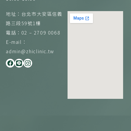
地址：台北市大安區信義
路三段59號1樓
電話：02 – 2709 0068
E-mail：
admin@zhiclinic.tw
F
L
I
a
i
n
c
n
s
e
e
t
b
a
o
g
o
r
k
a
m