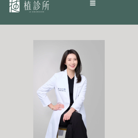
跳
至
主
要
內
容