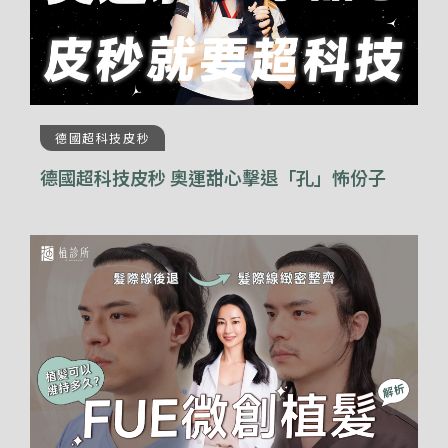
德國超科技皮秒
德國超科技皮秒 奧運甜心擊退「孔」怖份子