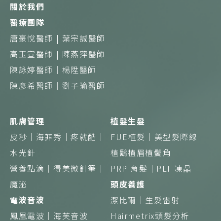
關於我們
醫療團隊
唐豪悅醫師 |
葉宗誠醫師
高玉宣醫師 |
陳燕萍醫師
陳詠婷醫師｜
楊陞醫師
陳彥希醫師｜
劉子瑜醫師
肌膚管理
植髮生髮
皮秒｜
海菲秀｜
疼就酷｜
FUE植髮｜
美型髮際線
水光針
植鬍植眉植鬢角
營養點滴｜得美微針筆｜
PRP 育髮｜
PLT 凍晶
魔泌
頭皮養護
電波音波
潔比爾｜
生髮雷射
鳳凰電波｜
海芙音波
Hairmetrix頭髮分析