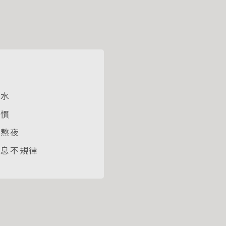
e
r
缺水
習慣
、熬夜
作息不規律