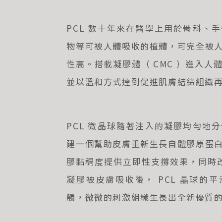
PCL 數十年來在醫學上用於骨科、
物等可被人體吸收的植體，可完全被
性高。搭載凝膠體（ CMC ）進入人
並以溫和方式達到促進肌膚結締組織
PCL 微晶球隨著注入的凝膠均勻地
建一個幫助皮膚重新生長自體膠原蛋
膠黏稠度提供立即性支撐效果，同時改
凝膠被皮膚吸收後， PCL 晶球的
觸，微微的刺激組織生長出全新優質