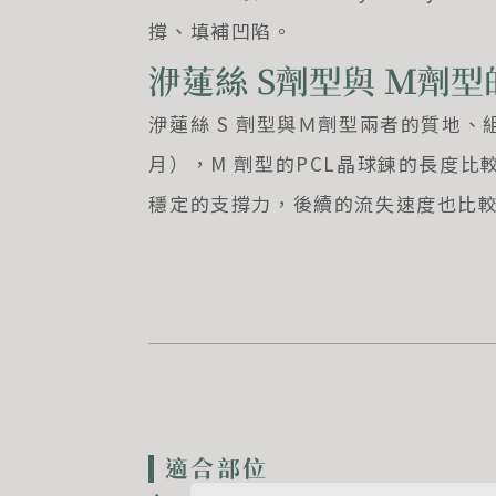
撐、填補凹陷。
洢蓮絲 S劑型與 Ｍ劑
洢蓮絲
S
劑型與Ｍ劑型兩者的質地、
月），
M
劑型的
PCL
晶球鍊的長度比
穩定的支撐力，後續的流失速度也比
適合部位