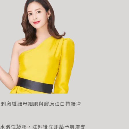
型晶球，刺激纖維母細胞與膠原蛋白持續增
然植物的水溶性凝膠，注射後立即給予肌膚支