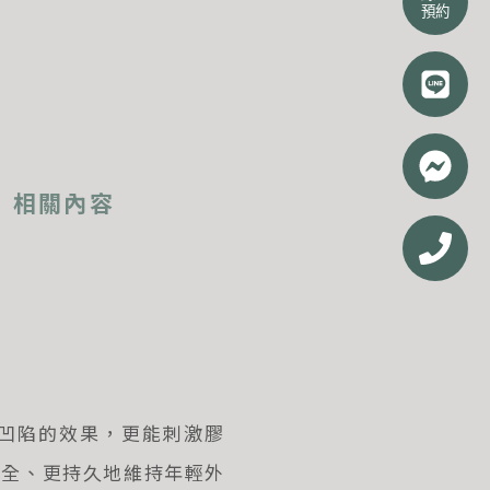
a
h
預約
c
o
e
n
b
e
o
o
相關內容
k
-
m
e
s
s
e
豐盈凹陷的效果，更能刺激膠
n
g
安全、更持久地維持年輕外