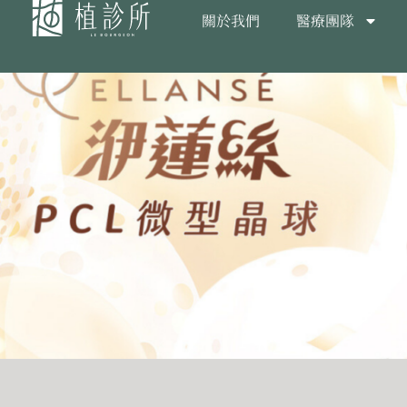
關於我們
醫療團隊
跳
至
主
要
內
容