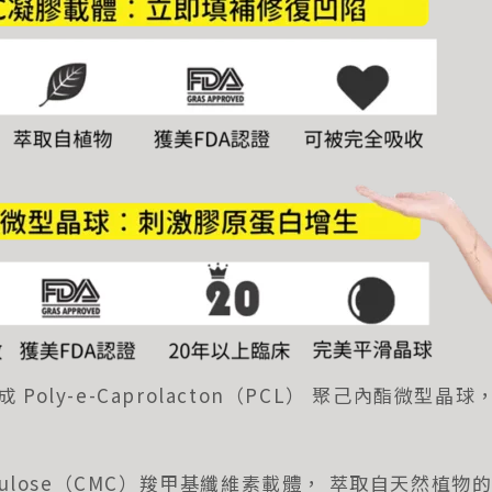
 Poly-e-Caprolacton（PCL） 聚己內酯微
l Cellulose（CMC）羧甲基纖維素載體， 萃取自天