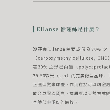
Ellanse 洢蓮絲是什麼？
洢蓮絲Ellanse主要成份為70% 之
（carboxymethylcellulose
著30% 之聚己內酯（polycaprolac
25-50微米（µm）的完美微型晶球。 
正圓型微米球體，作用在於可以刺激
於合成膠原蛋白，讓肌膚以天然方式
善臉部中重度的皺紋。