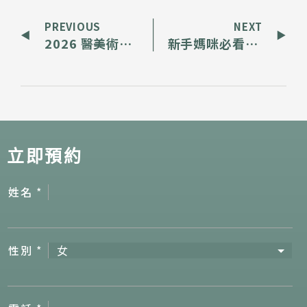
PREVIOUS
NEXT
2026 醫美術後保養全攻略：電波音波、皮秒雷射、微整護理重點，助你美麗蛻變
新手媽咪必看》產後落髮什麼時候才停止？快速長頭髮看這篇
立即預約
姓名
*
性別
*