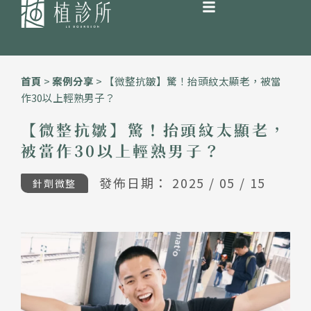
跳
至
首頁
>
案例分享
>
【微整抗皺】驚！抬頭紋太顯老，被當
主
作30以上輕熟男子？
要
內
【微整抗皺】驚！抬頭紋太顯老，
容
被當作30以上輕熟男子？
發佈日期：
2025 / 05 / 15
針劑微整