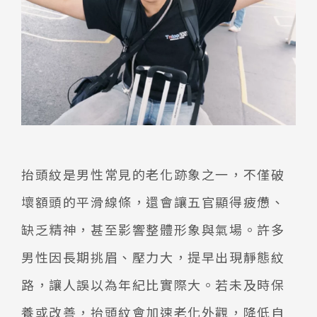
抬頭紋是男性常見的老化跡象之一，不僅破
壞額頭的平滑線條，還會讓五官顯得疲憊、
缺乏精神，甚至影響整體形象與氣場。許多
男性因長期挑眉、壓力大，提早出現靜態紋
路，讓人誤以為年紀比實際大。若未及時保
養或改善，抬頭紋會加速老化外觀，降低自