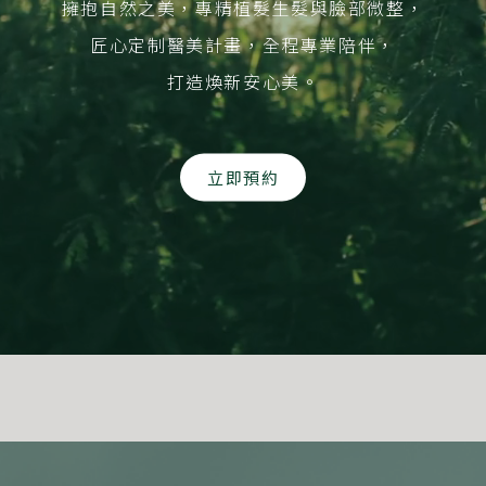
擁抱自然之美，專精植髮生髮與臉部微整，
匠心定制醫美計畫，全程專業陪伴，
打造煥新安心美。
立即預約