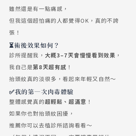
雖然還是有一點痛感，
但我這個超怕痛的人都覺得OK，真的不誇
張！
⏳術後效果如何？
診所提醒我，
大概3–7天會慢慢看到效果
，
我自己是
第8天超有感
！
抬頭紋真的淡很多，看起來年輕又自然～
✅我的第一次肉毒體驗
整體感覺真的
超輕鬆、超滿意
！
如果你也對抬頭紋困擾，
推薦你可以去植診所諮詢看看～