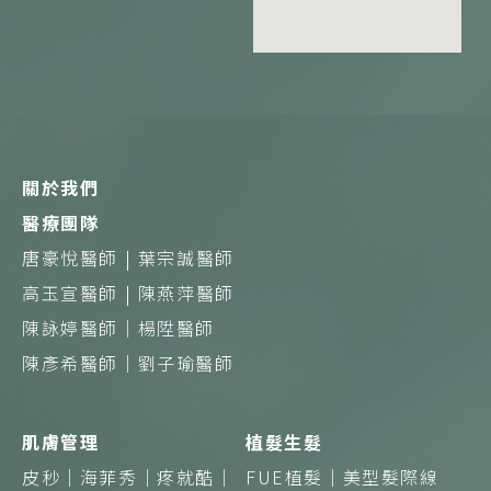
b
a
o
g
o
r
k
a
m
關於我們
醫療團隊
唐豪悅醫師 |
葉宗誠醫師
高玉宣醫師 |
陳燕萍醫師
陳詠婷醫師｜
楊陞醫師
陳彥希醫師｜
劉子瑜醫師
肌膚管理
植髮生髮
皮秒｜
海菲秀｜
疼就酷｜
FUE植髮｜
美型髮際線