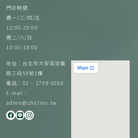
門診時間
週一/三/四/五
12:00-20:00
週二/六/日
10:00-18:00
地址：台北市大安區信義
路三段59號1樓
電話：02 – 2709 0068
E-mail：
admin@zhiclinic.tw
F
L
I
a
i
n
c
n
s
e
e
t