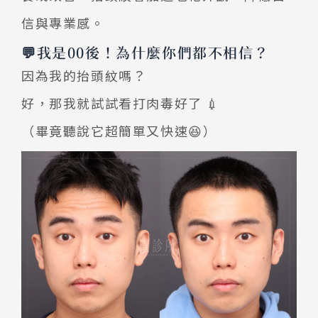
信與專業感。
💬我是00後！為什麼你們都不相信？
因為我的抬頭紋嗎？
好，那我就試試看打肉毒好了 💉
（畢竟聽說它超簡單又快速😆）