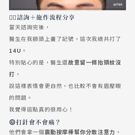
🧑‍⚕️諮詢＋施作流程分享
當天諮詢完後，
醫生在我額頭上畫了記號，這次我總共打了
14U
。
特別貼心的是，醫生還
故意留一條抬頭紋沒
打
，
說這樣表情會更自然，也比較不會有眉壓眼
的問題。
我覺得這點真的很用心！
😖打針會不會痛？
他們會拿一個
震動按摩棒幫你分散注意力
，