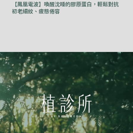
【鳳凰電波】喚醒沈睡的膠原蛋白，輕鬆對抗
初老細紋、疲態倦容