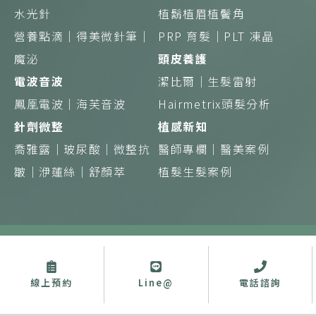
水光針
植鬍植眉植鬢角
營養點滴｜得美微針筆｜
PRP 育髮｜
PLT 凍晶
魔泌
頭皮養護
電波音波
潔比爾｜
生髮雷射
鳳凰電波｜
海芙音波
Hairmetrix頭髮分析
針劑微整
植感新知
喬雅露｜
玻尿酸｜
微整抗
醫師專欄｜
醫美案例
皺｜
洢蓮絲｜
舒顏萃
植髮生髮案例
Copyright © 植診所 蘊見美好 綻現初生 版權所有
禁止任何網際網路服務業者轉錄其網路資訊之內容供人點閱。但以網
路搜尋或超連結方式，進入醫療機構之網址（域）直接點閱者，不在
此限。
線上預約
Line@
電話諮詢