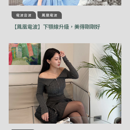
電波音波
鳳凰電波
【鳳凰電波】下顎線升級，美得剛剛好