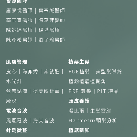
醫療團隊
唐豪悅醫師 |
葉宗誠醫師
高玉宣醫師 |
陳燕萍醫師
陳詠婷醫師｜
楊陞醫師
陳彥希醫師｜
劉子瑜醫師
肌膚管理
植髮生髮
皮秒｜
海菲秀｜
疼就酷｜
FUE植髮｜
美型髮際線
水光針
植鬍植眉植鬢角
營養點滴｜得美微針筆｜
PRP 育髮｜
PLT 凍晶
魔泌
頭皮養護
電波音波
潔比爾｜
生髮雷射
鳳凰電波｜
海芙音波
Hairmetrix頭髮分析
針劑微整
植感新知