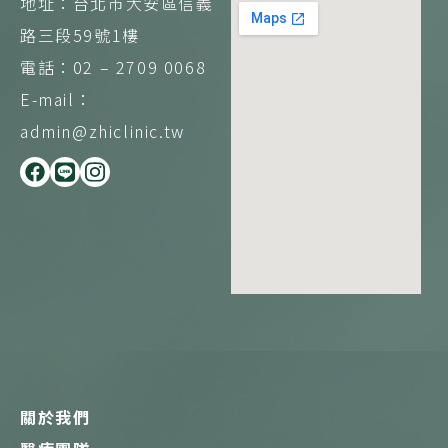
地址：台北市大安區信義
路三段59號1樓
電話：02 – 2709 0068
E-mail：
admin@zhiclinic.tw
F
L
I
a
i
n
c
n
s
e
e
t
b
a
o
g
o
r
k
a
m
關於我們