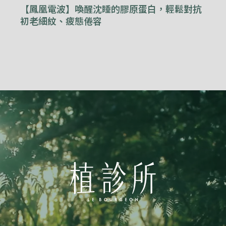
【鳳凰電波】喚醒沈睡的膠原蛋白，輕鬆對抗
初老細紋、疲態倦容