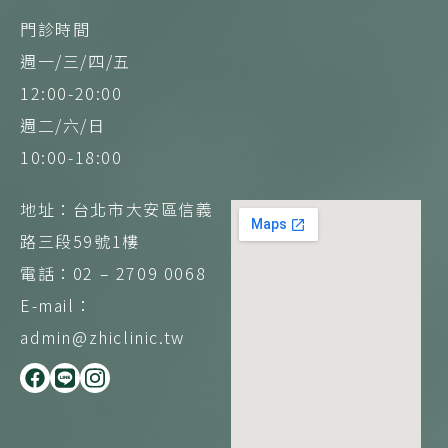
門診時間
週一/三/四/五
12:00-20:00
週二/六/日
10:00-18:00
地址：台北市大安區信義
路三段59號1樓
電話：02 – 2709 0068
E-mail：
admin@zhiclinic.tw
F
L
I
a
i
n
c
n
s