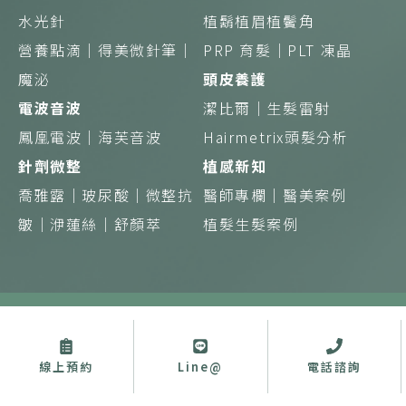
水光針
植鬍植眉植鬢角
營養點滴｜得美微針筆｜
PRP 育髮｜
PLT 凍晶
魔泌
頭皮養護
電波音波
潔比爾｜
生髮雷射
鳳凰電波｜
海芙音波
Hairmetrix頭髮分析
針劑微整
植感新知
喬雅露｜
玻尿酸｜
微整抗
醫師專欄｜
醫美案例
皺｜
洢蓮絲｜
舒顏萃
植髮生髮案例
Copyright © 植診所 蘊見美好 綻現初生 版權所有
禁止任何網際網路服務業者轉錄其網路資訊之內容供人點閱。但以網
路搜尋或超連結方式，進入醫療機構之網址（域）直接點閱者，不在
此限。
線上預約
Line@
電話諮詢