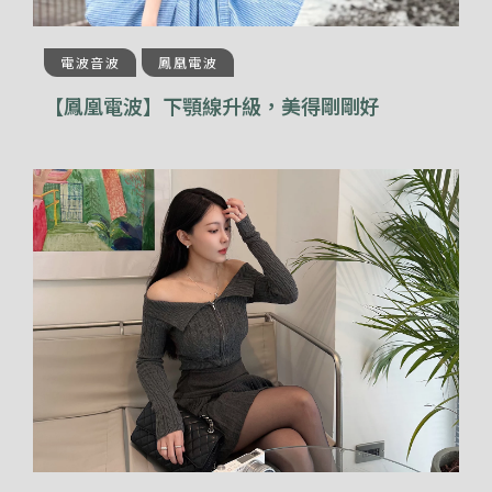
電波音波
鳳凰電波
【鳳凰電波】下顎線升級，美得剛剛好