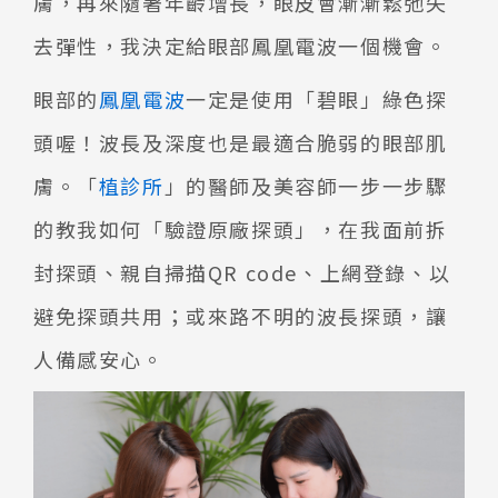
膚，再來隨著年齡增長，眼皮會漸漸鬆弛失
去彈性，我決定給眼部鳳凰電波一個機會。
眼部的
鳳凰電波
一定是使用「碧眼」綠色探
頭喔！波長及深度也是最適合脆弱的眼部肌
膚。「
植診所
」的醫師及美容師一步一步驟
的教我如何「驗證原廠探頭」，在我面前拆
封探頭、親自掃描QR code、上網登錄、以
避免探頭共用；或來路不明的波長探頭，讓
人備感安心。