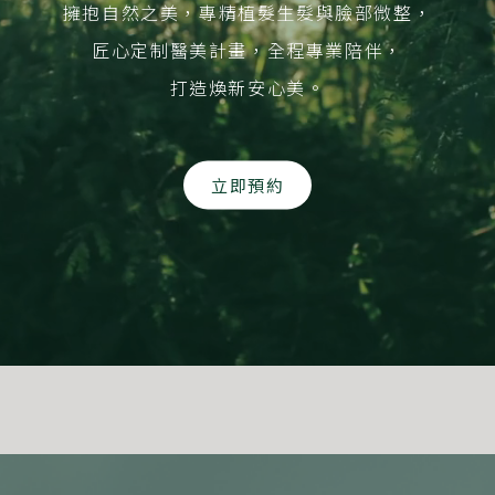
擁抱自然之美，專精植髮生髮與臉部微整，
匠心定制醫美計畫，全程專業陪伴，
打造煥新安心美。
立即預約