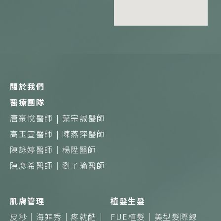
e
e
t
b
a
o
g
o
r
k
a
m
關於我們
醫療團隊
唐豪悅醫師 |
葉宗誠醫師
高玉宣醫師 |
陳燕萍醫師
陳詠婷醫師｜
楊陞醫師
陳彥希醫師｜
劉子瑜醫師
肌膚管理
植髮生髮
皮秒｜
海菲秀｜
疼就酷｜
FUE植髮｜
美型髮際線