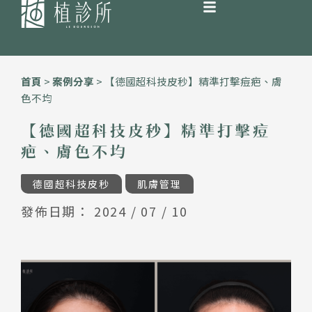
跳
至
首頁
>
案例分享
>
【德國超科技皮秒】精準打擊痘疤、膚
主
色不均
要
內
【德國超科技皮秒】精準打擊痘
容
疤、膚色不均
德國超科技皮秒
肌膚管理
發佈日期：
2024 / 07 / 10