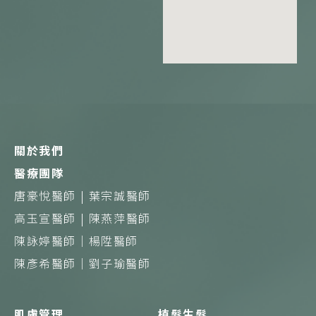
c
n
s
e
e
t
b
a
o
g
o
r
k
a
m
關於我們
醫療團隊
唐豪悅醫師 |
葉宗誠醫師
高玉宣醫師 |
陳燕萍醫師
陳詠婷醫師｜
楊陞醫師
陳彥希醫師｜
劉子瑜醫師
肌膚管理
植髮生髮