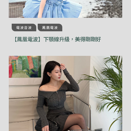
電波音波
鳳凰電波
【鳳凰電波】下顎線升級，美得剛剛好