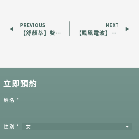
PREVIOUS
NEXT
【舒顏萃】雙頰日漸澎潤，重拾下垂蘋果肌
【鳳凰電波】碧眼探頭緊緻眼周肌膚，重新綻放電眼魅力
立即預約
姓名
*
性別
*