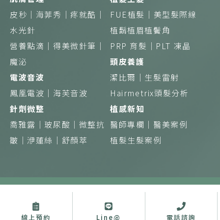
皮秒｜
海菲秀｜
疼就酷｜
FUE植髮｜
美型髮際線
水光針
植鬍植眉植鬢角
營養點滴｜得美微針筆｜
PRP 育髮｜
PLT 凍晶
魔泌
頭皮養護
電波音波
潔比爾｜
生髮雷射
鳳凰電波｜
海芙音波
Hairmetrix頭髮分析
針劑微整
植感新知
喬雅露｜
玻尿酸｜
微整抗
醫師專欄｜
醫美案例
皺｜
洢蓮絲｜
舒顏萃
植髮生髮案例
Copyright © 植診所 蘊見美好 綻現初生 版權所有
禁止任何網際網路服務業者轉錄其網路資訊之內容供人點閱。但以網
路搜尋或超連結方式，進入醫療機構之網址（域）直接點閱者，不在
此限。
線上預約
Line@
電話諮詢