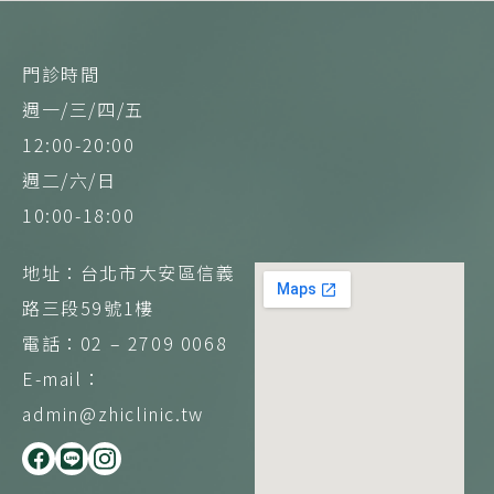
門診時間
週一/三/四/五
12:00-20:00
週二/六/日
10:00-18:00
地址：台北市大安區信義
路三段59號1樓
電話：02 – 2709 0068
E-mail：
admin@zhiclinic.tw
F
L
I
a
i
n