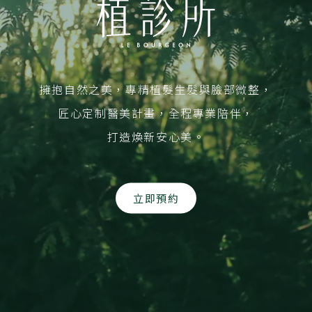
擁抱自然之美，專精植髮生髮與臉部微整，
匠心定制醫美計畫，全程專業陪伴，
打造煥新安心美。
立即預約