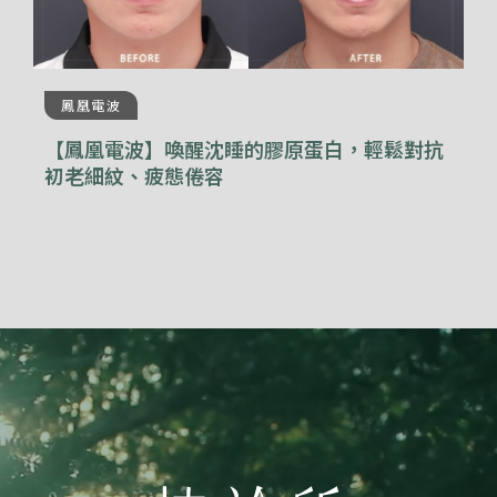
鳳凰電波
【鳳凰電波】喚醒沈睡的膠原蛋白，輕鬆對抗
初老細紋、疲態倦容