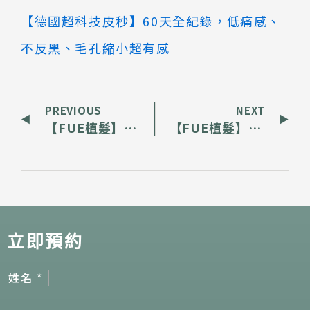
【德國超科技皮秒】60天全紀錄，低痛感、
不反黑、毛孔縮小超有感
PREVIOUS
NEXT
【FUE植髮】二次植髮，擺脫中年顯老危機
【FUE植髮】禿如其來，重現消失的髮際線
立即預約
姓名
*