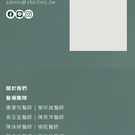
admin@zhiclinic.tw
F
L
I
a
i
n
c
n
s
e
e
t
b
a
o
g
o
r
k
a
m
關於我們
醫療團隊
唐豪悅醫師 |
葉宗誠醫師
高玉宣醫師 |
陳燕萍醫師
陳詠婷醫師｜
楊陞醫師