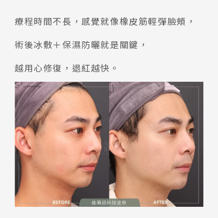
療程時間不長，感覺就像橡皮筋輕彈臉頰，
術後冰敷＋保濕防曬就是關鍵，
越用心修復，退紅越快。