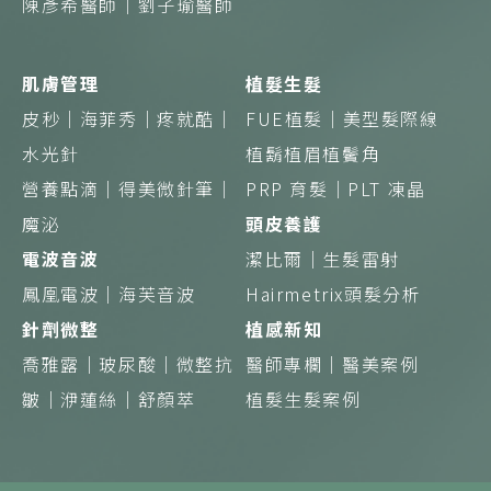
陳彥希醫師｜
劉子瑜醫師
肌膚管理
植髮生髮
皮秒｜
海菲秀｜
疼就酷｜
FUE植髮｜
美型髮際線
水光針
植鬍植眉植鬢角
營養點滴｜得美微針筆｜
PRP 育髮｜
PLT 凍晶
魔泌
頭皮養護
電波音波
潔比爾｜
生髮雷射
鳳凰電波｜
海芙音波
Hairmetrix頭髮分析
針劑微整
植感新知
喬雅露｜
玻尿酸｜
微整抗
醫師專欄｜
醫美案例
皺｜
洢蓮絲｜
舒顏萃
植髮生髮案例