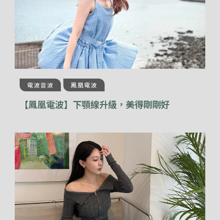
電波音波
鳳凰電波
【鳳凰電波】下顎線升級，美得剛剛好