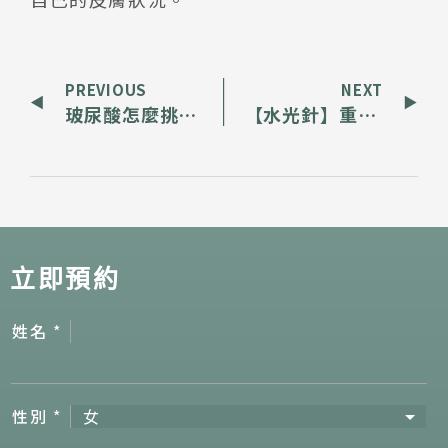
PREVIOUS
NEXT
玻尿酸怎麼挑？自帶裸妝感、長效水潤保濕選它
【水光針】重新展現肌膚透亮光澤，裸妝更自信
立即預約
姓名
*
性別
*