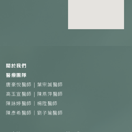
c
n
s
e
e
t
b
a
o
g
o
r
k
a
m
關於我們
醫療團隊
唐豪悅醫師 |
葉宗誠醫師
高玉宣醫師 |
陳燕萍醫師
陳詠婷醫師｜
楊陞醫師
陳彥希醫師｜
劉子瑜醫師