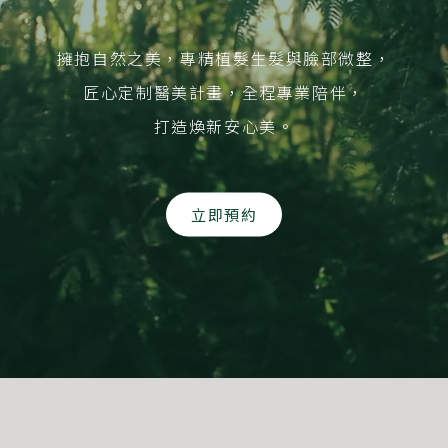
擁抱自然之美，專精植髮生髮與臉部微整，
匠心定制醫美計畫，全程專業陪伴，
打造煥新安心美。
立即預約