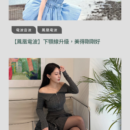
電波音波
鳳凰電波
【鳳凰電波】下顎線升級，美得剛剛好