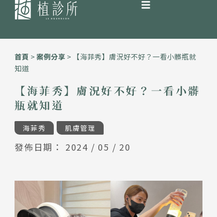
跳
至
首頁
>
案例分享
>
【海菲秀】膚況好不好？一看小髒瓶就
主
知道
要
內
【海菲秀】膚況好不好？一看小髒
容
瓶就知道
海菲秀
肌膚管理
發佈日期：
2024 / 05 / 20