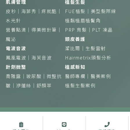
肌膚管理
植髮生髮
皮秒｜
海菲秀｜
疼就酷｜
FUE植髮｜
美型髮際線
水光針
植鬍植眉植鬢角
營養點滴｜得美微針筆｜
PRP 育髮｜
PLT 凍晶
魔泌
頭皮養護
電波音波
潔比爾｜
生髮雷射
鳳凰電波｜
海芙音波
Hairmetrix頭髮分析
針劑微整
植感新知
喬雅露｜
玻尿酸｜
微整抗
醫師專欄｜
醫美案例
皺｜
洢蓮絲｜
舒顏萃
植髮生髮案例
Copyright © 植診所 蘊見美好 綻現初生 版權所有
禁止任何網際網路服務業者轉錄其網路資訊之內容供人點閱。但以網
路搜尋或超連結方式，進入醫療機構之網址（域）直接點閱者，不在
此限。