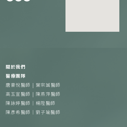
a
i
n
c
n
s
e
e
t
b
a
o
g
o
r
k
a
m
關於我們
醫療團隊
唐豪悅醫師 |
葉宗誠醫師
高玉宣醫師 |
陳燕萍醫師
陳詠婷醫師｜
楊陞醫師
陳彥希醫師｜
劉子瑜醫師