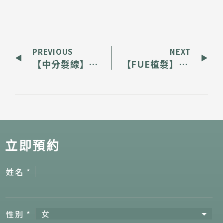
PREVIOUS
NEXT
【中分髮線】補回中分空缺，重現溫柔髮量感
【FUE植髮】超粒方植髮實測，鏡頭帥感全面升級
立即預約
姓名
*
性別
*