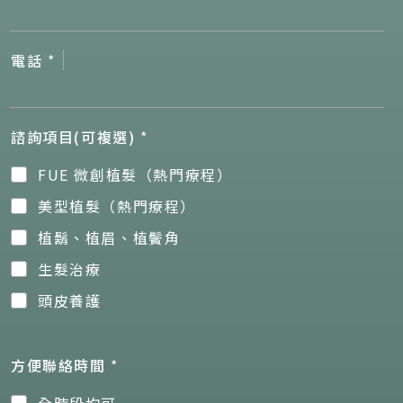
電話
*
諮詢項目(可複選)
*
FUE 微創植髮（熱門療程）
美型植髮（熱門療程）
植鬍、植眉、植鬢角
生髮治療
頭皮養護
方便聯絡時間
*
全時段均可