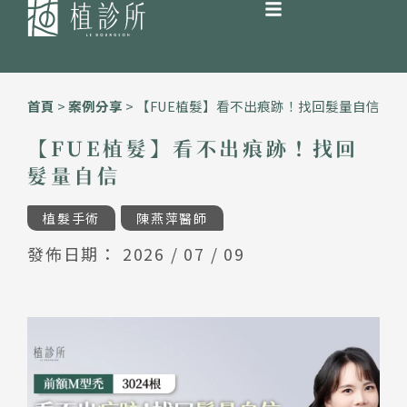
跳
至
首頁
>
案例分享
>
【FUE植髮】看不出痕跡！找回髮量自信
主
要
【FUE植髮】看不出痕跡！找回
內
髮量自信
容
植髮手術
陳燕萍醫師
發佈日期：
2026 / 07 / 09