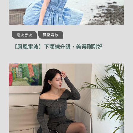
電波音波
鳳凰電波
【鳳凰電波】下顎線升級，美得剛剛好