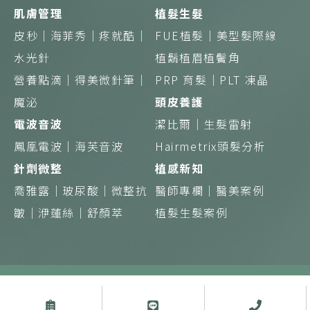
肌膚管理
植髮生髮
皮秒｜
海菲秀｜
疼就酷｜
FUE植髮｜
美型髮際線
水光針
植鬍植眉植鬢角
營養點滴｜得美微針筆｜
PRP 育髮｜
PLT 凍晶
魔泌
頭皮養護
電波音波
潔比爾｜
生髮雷射
鳳凰電波｜
海芙音波
Hairmetrix頭髮分析
針劑微整
植感新知
喬雅露｜
玻尿酸｜
微整抗
醫師專欄｜
醫美案例
皺｜
洢蓮絲｜
舒顏萃
植髮生髮案例
Copyright © 植診所 蘊見美好 綻現初生 版權所有
禁止任何網際網路服務業者轉錄其網路資訊之內容供人點閱。但以網
路搜尋或超連結方式，進入醫療機構之網址（域）直接點閱者，不在