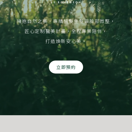
擁抱自然之美，專精植髮生髮與臉部微整，
匠心定制醫美計畫，全程專業陪伴，
打造煥新安心美。
立即預約